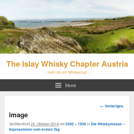
The Islay Whisky Chapter Austria
… mehr als ein Whiskyclub …
Menü
Bilder-
← Vorheriges
Navigation
image
Veröffentlicht
25. Oktober 2014
mit
2592 × 1936
in
Die Whiskymesse –
Impressionen vom ersten Tag