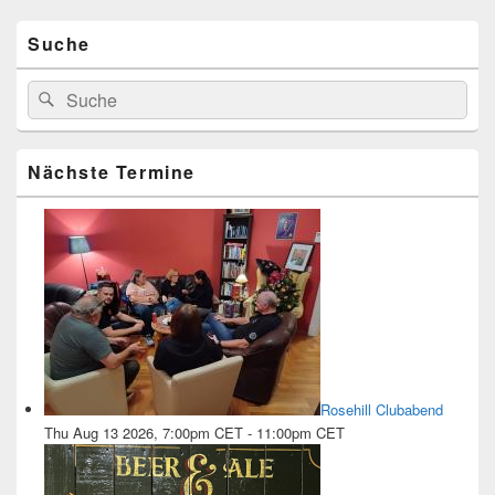
Seitenleisten-
Widgetbereich
Suche
Suchen
Suchen
nach:
Nächste Termine
Rosehill Clubabend
Thu Aug 13 2026, 7:00pm CET
-
11:00pm CET