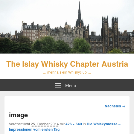
The Islay Whisky Chapter Austria
… mehr als ein Whiskyclub …
Menü
Bilder-
Nächstes →
Navigation
image
Veröffentlicht
25. Oktober 2014
mit
426 × 640
in
Die Whiskymesse –
Impressionen vom ersten Tag