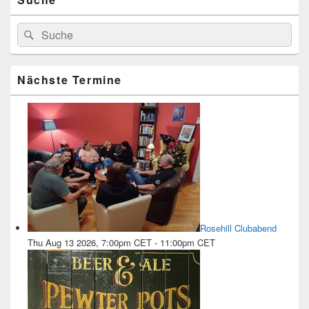
Seitenleisten-
Widgetbereich
Suchen
Suchen
nach:
Nächste Termine
Rosehill Clubabend
Thu Aug 13 2026, 7:00pm CET
-
11:00pm CET