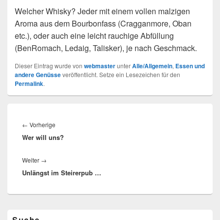
Welcher Whisky? Jeder mit einem vollen malzigen
Aroma aus dem Bourbonfass (Cragganmore, Oban
etc.), oder auch eine leicht rauchige Abfüllung
(BenRomach, Ledaig, Talisker), je nach Geschmack.
Dieser Eintrag wurde von
webmaster
unter
Alle/Allgemein
,
Essen und
andere Genüsse
veröffentlicht. Setze ein Lesezeichen für den
Permalink
.
Beitragsnavigation
Vorheriger
←
Vorherige
Wer will uns?
Beitrag:
Nächster
Weiter
→
Unlängst im Steirerpub …
Beitrag:
Primärer
Suche