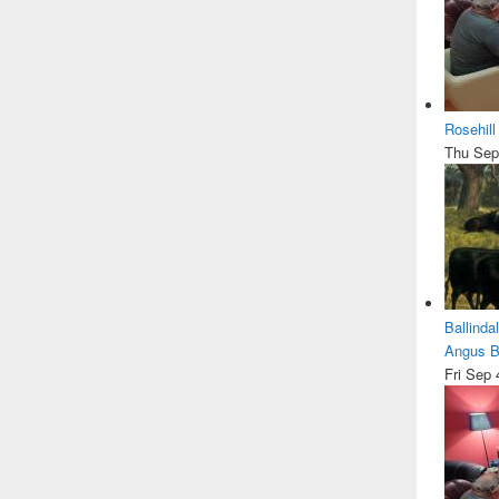
Rosehil
Thu Sep
Ballinda
Angus Be
Fri Sep