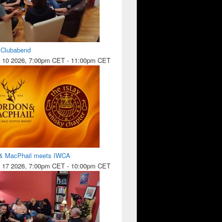
l Clubabend
 10 2026, 7:00pm CET
-
11:00pm CET
& MacPhail meets IWCA
 17 2026, 7:00pm CET
-
10:00pm CET