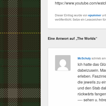
httpv://www.youtube.com/wat
Dieser Eintrag wurde von
epummer
un
veröffentlicht. Setze ein Lesezeichen fü
Eine Antwort auf „The Worlds“
McSchuly
schrieb
a
Ich hatte das Gl
dabeizusein. Ma
erleben. Faszinie
die jeweils zu e
und den Stab dab
rückwärts fangen
—- sehen u. hör