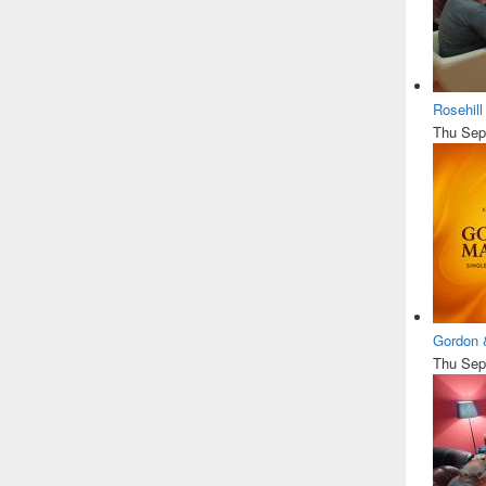
Rosehil
Thu Sep
Gordon 
Thu Sep