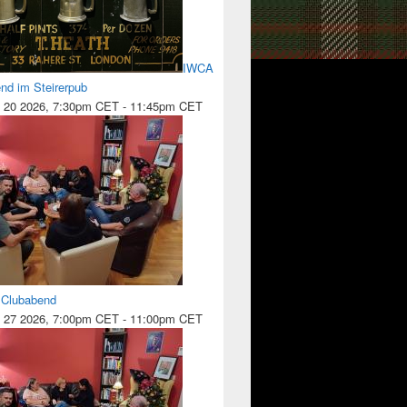
IWCA
nd im Steirerpub
 20 2026, 7:30pm CET
-
11:45pm CET
l Clubabend
 27 2026, 7:00pm CET
-
11:00pm CET