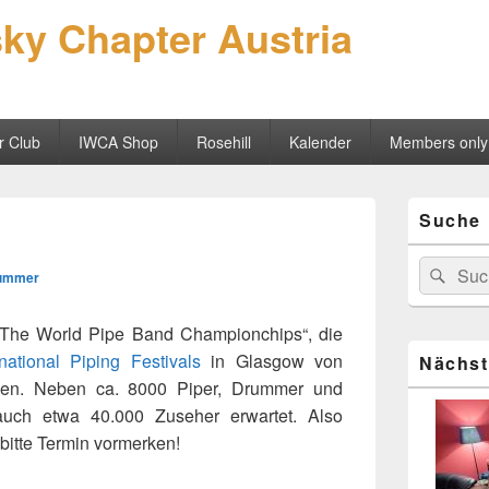
sky Chapter Austria
r Club
IWCA Shop
Rosehill
Kalender
Members only
Primärer
Suche
Seitenleisten
Widgetberei
Suchen
Suc
ummer
nach:
 „The World Pipe Band Championchips“, die
rnational Piping Festivals
in Glasgow von
Nächst
erden. Neben ca. 8000 Piper, Drummer und
uch etwa 40.000 Zuseher erwartet. Also
bitte Termin vormerken!