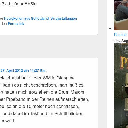
ch?v=h10nhuEb5ic
ter
Neuigkeiten aus Schottland
,
Veranstaltungen
r den
Permalink
.
Rosehil
Thu Aug
m
27. April 2012 um 14:27 Uhr
:
ück ,einmal bei dieser WM in Glasgow
n kann es nicht beschreiben, man muß es
rt hatten mich trotz allem die Drum Majors,
iner Pipeband in 5er Reihen aufmarschierten,
ei so an die 10 meter hoch schmissen,
, und dabei im Takt und im Schritt blieben
enswert