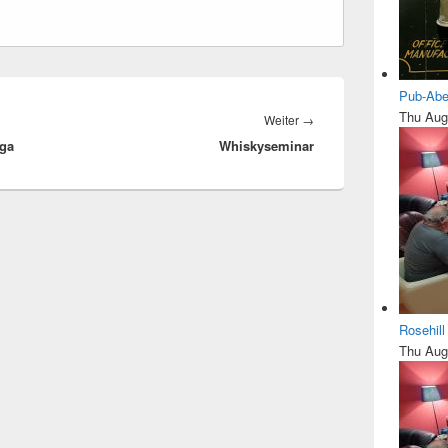
Pub-Abe
Thu Aug
Nächster
Weiter
→
nga
Whiskyseminar
Beitrag:
Rosehil
Thu Aug