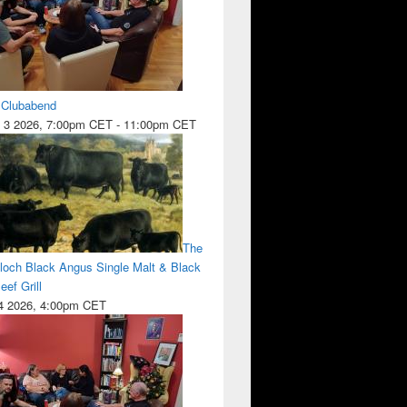
l Clubabend
 3 2026, 7:00pm CET
-
11:00pm CET
The
lloch Black Angus Single Malt & Black
ef Grill
 4 2026, 4:00pm CET