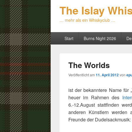
The Islay Whi
… mehr als ein Whiskyclub …
Primäres
Start
Burns Night 2026
De
Menü
The Worlds
Veröffentlicht am
11. April 2012
von
ep
ist der bekanntere Name für
heuer im Rahmen des
Inte
6.-12.August stattfinden w
anderen Künstlern werden a
Freunde der Dudelsackmusik: 