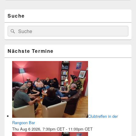
Primärer
Suche
Seitenleisten-
Widgetbereich
Suchen
Suchen
nach:
Nächste Termine
Clubtreffen in der
Rangoon Bar
Thu Aug 6 2026, 7:30pm CET
-
11:00pm CET