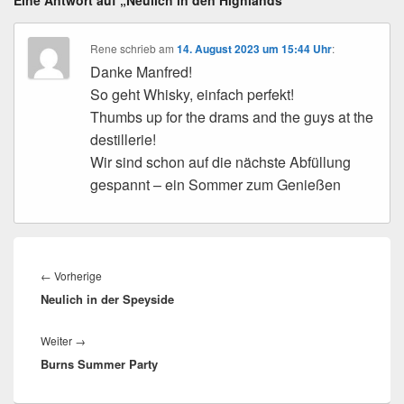
Eine Antwort auf „Neulich in den Highlands“
Rene
schrieb
am
14. August 2023 um 15:44 Uhr
:
Danke Manfred!
So geht Whisky, einfach perfekt!
Thumbs up for the drams and the guys at the
destillerie!
Wir sind schon auf die nächste Abfüllung
gespannt – ein Sommer zum Genießen
Beitragsnavigation
Vorheriger
←
Vorherige
Neulich in der Speyside
Beitrag:
Nächster
Weiter
→
Burns Summer Party
Beitrag: