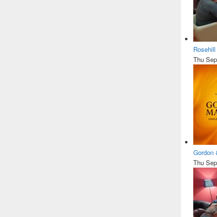
Rosehil
Thu Sep
Gordon 
Thu Sep