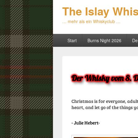
The Islay Whi
… mehr als ein Whiskyclub …
Primäres
Start
Burns Night 2026
De
Menü
Der Whisky vom 8. 
Christmas is for everyone, adults
heart, and let go of the things yo
Julie Hebert