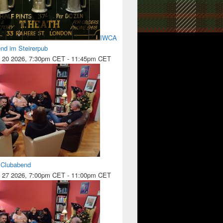
IWCA
nd im Steirerpub
 20 2026, 7:30pm CET
-
11:45pm CET
l Clubabend
 27 2026, 7:00pm CET
-
11:00pm CET