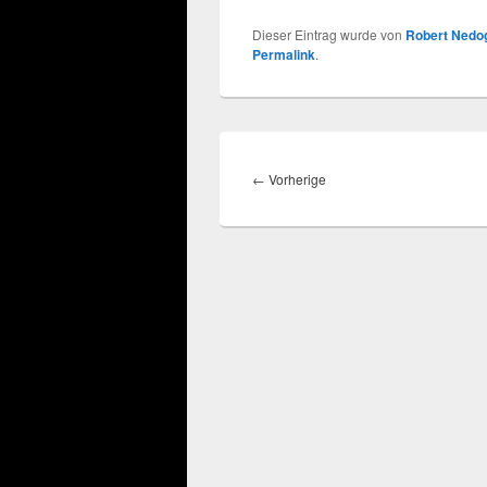
Dieser Eintrag wurde von
Robert Nedo
Permalink
.
Beitragsnavigation
Vorheriger
←
Vorherige
Beitrag: