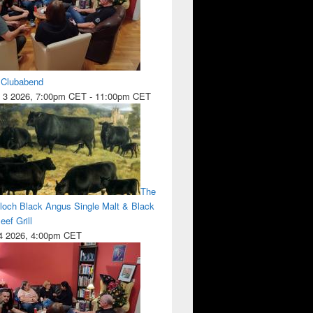
l Clubabend
 3 2026, 7:00pm CET
-
11:00pm CET
The
lloch Black Angus Single Malt & Black
ef Grill
 4 2026, 4:00pm CET