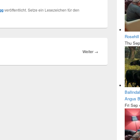
gg
veröffentlicht. Setze ein Lesezeichen für den
Rosehil
Thu Sep
Nächster
Weiter
→
Beitrag:
Ballinda
Angus Be
Fri Sep