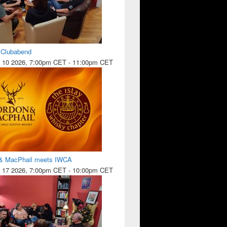
l Clubabend
 10 2026, 7:00pm CET
-
11:00pm CET
& MacPhail meets IWCA
 17 2026, 7:00pm CET
-
10:00pm CET