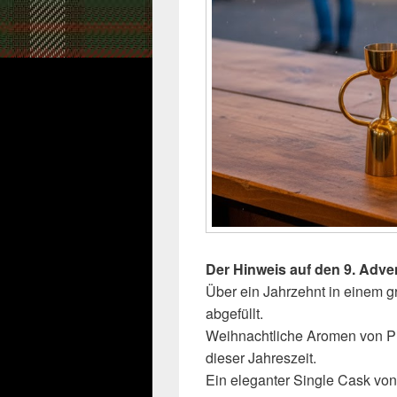
Der Hinweis auf den 9. Adve
Über ein Jahrzehnt in einem g
abgefüllt.
Weihnachtliche Aromen von 
dieser Jahreszeit.
Ein eleganter Single Cask vo