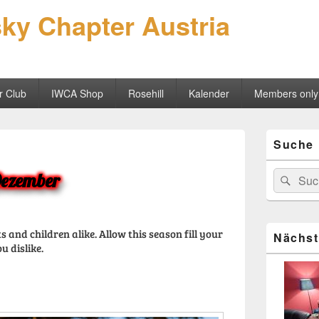
sky Chapter Austria
r Club
IWCA Shop
Rosehill
Kalender
Members only
Primärer
Suche
Seitenleisten
Widgetberei
Suchen
Dezember
Suc
nach:
 and children alike. Allow this season fill your
Nächst
u dislike.