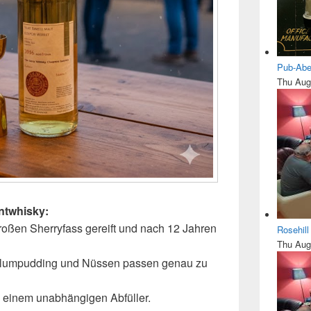
Pub-Abe
Thu Aug
ntwhisky:
roßen Sherryfass gereift und nach 12 Jahren
Rosehil
Thu Aug
Plumpudding und Nüssen passen genau zu
n einem unabhängigen Abfüller.