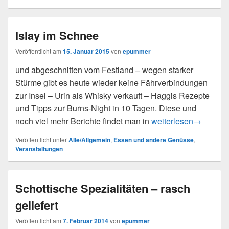
Islay im Schnee
Veröffentlicht am
15. Januar 2015
von
epummer
und abgeschnitten vom Festland – wegen starker
Stürme gibt es heute wieder keine Fährverbindungen
zur Insel – Urin als Whisky verkauft – Haggis Rezepte
und Tipps zur Burns-Night in 10 Tagen. Diese und
Islay im Schnee
noch viel mehr Berichte findet man in
weiterlesen
→
Veröffentlicht unter
Alle/Allgemein
,
Essen und andere Genüsse
,
Veranstaltungen
Schottische Spezialitäten – rasch
geliefert
Veröffentlicht am
7. Februar 2014
von
epummer