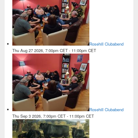
Rosehill Clubabend
Thu Aug 27 2026, 7:00pm CET
-
11:00pm CET
Rosehill Clubabend
Thu Sep 3 2026, 7:00pm CET
-
11:00pm CET