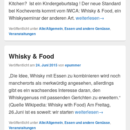
Kitchen? Ist ein Kindergeburtstag ! Der neue Standard
bei Kochevents kommt vom IWCA: Whisky & Food, ein
Die Küchenschlacht ist tot
Whiskyseminar der anderen Art.
weiterlesen
→
Veröffentlicht unter
Alle/Allgemein
,
Essen und andere Genüsse
,
Veranstaltungen
Whisky & Food
Veröffentlicht am
24. Juni 2015
von
epummer
„Die Idee, Whisky mit Essen zu kombinieren wird noch
mancherorts als merkwürdig angesehen, allerdings
gibt es ein wachsendes Interesse daran, den
Whiskygenuss mit passenden Gerichten zu erweitern.“
(Quelle Wikipedia: Whisky with Food) Am Freitag,
Whisky & Food
26.Juni ist es soweit: wir starten
weiterlesen
→
Veröffentlicht unter
Alle/Allgemein
,
Essen und andere Genüsse
,
Veranstaltungen