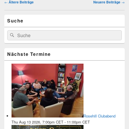
Beitragsnavigation
←
Ältere Beiträge
Neuere Beiträge
→
Primärer
Suche
Seitenleisten-
Widgetbereich
Suchen
Suchen
nach:
Nächste Termine
Rosehill Clubabend
Thu Aug 13 2026, 7:00pm CET
-
11:00pm CET