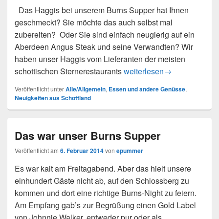
Das Haggis bei unserem Burns Supper hat Ihnen
geschmeckt? Sie möchte das auch selbst mal
zubereiten? Oder Sie sind einfach neugierig auf ein
Aberdeen Angus Steak und seine Verwandten? Wir
haben unser Haggis vom Lieferanten der meisten
Schottische Spezialitäten – 
schottischen Sternerestaurants
weiterlesen
→
Veröffentlicht unter
Alle/Allgemein
,
Essen und andere Genüsse
,
Neuigkeiten aus Schottland
Das war unser Burns Supper
Veröffentlicht am
6. Februar 2014
von
epummer
Es war kalt am Freitagabend. Aber das hielt unsere
einhundert Gäste nicht ab, auf den Schlossberg zu
kommen und dort eine richtige Burns-Night zu feiern.
Am Empfang gab’s zur Begrüßung einen Gold Label
von Johnnie Walker, entweder pur oder als