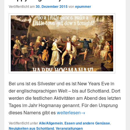
Veröffentlicht am
30. Dezember 2015
von
epummer
Bei uns ist es Silvester und es ist New Years Eve in
der englischsprachigen Welt – bis auf Schottland. Dort
werden die festlichen Aktivitäten am Abend des letzten
Tages im Jahr Hogmanay genannt. Für den Ursprung
Happy Hogmanay
dieses Namens gibt es
weiterlesen
→
Veröffentlicht unter
Alle/Allgemein
,
Essen und andere Genüsse
,
Neuigkeiten aus Schottland
,
Veranstaltungen