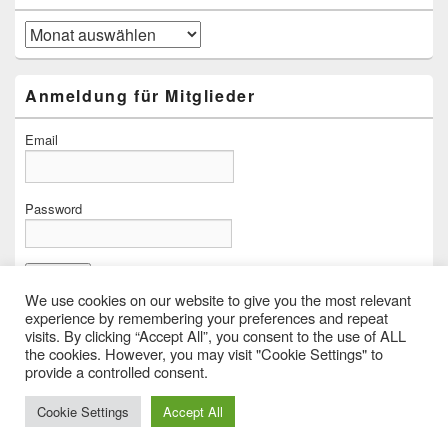
Archiv
Anmeldung für Mitglieder
Email
Password
Forgot password?
We use cookies on our website to give you the most relevant
experience by remembering your preferences and repeat
visits. By clicking “Accept All”, you consent to the use of ALL
the cookies. However, you may visit "Cookie Settings" to
provide a controlled consent.
Copyright © 2026
The Islay Whisky Chapter Austria
. Alle Rechte vorbehalten.
Impressum
Cookie Settings
Accept All
Theme: Catch Box by
Catch Themes