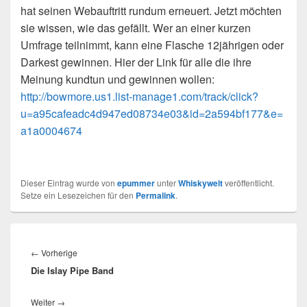
hat seinen Webauftritt rundum erneuert. Jetzt möchten
sie wissen, wie das gefällt. Wer an einer kurzen
Umfrage teilnimmt, kann eine Flasche 12jährigen oder
Darkest gewinnen. Hier der Link für alle die ihre
Meinung kundtun und gewinnen wollen:
http://bowmore.us1.list-manage1.com/track/click?
u=a95cafeadc4d947ed08734e03&id=2a594bf177&e=
a1a0004674
Dieser Eintrag wurde von
epummer
unter
Whiskywelt
veröffentlicht.
Setze ein Lesezeichen für den
Permalink
.
Beitragsnavigation
Vorheriger
←
Vorherige
Die Islay Pipe Band
Beitrag:
Nächster
Weiter
→