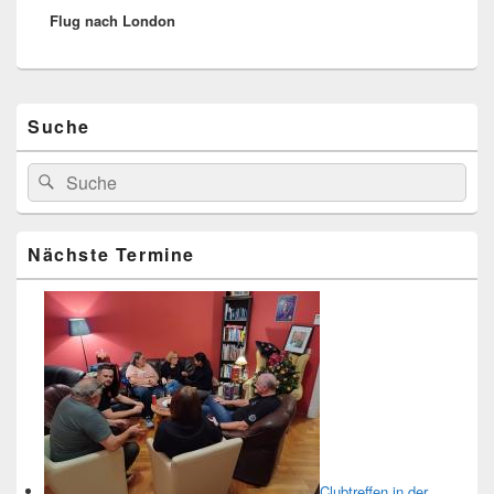
Flug nach London
Beitrag:
Primärer
Suche
Seitenleisten-
Widgetbereich
Suchen
Suchen
nach:
Nächste Termine
Clubtreffen in der