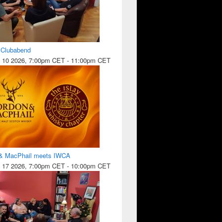
l Clubabend
 10 2026, 7:00pm CET
-
11:00pm CET
& MacPhail meets IWCA
 17 2026, 7:00pm CET
-
10:00pm CET