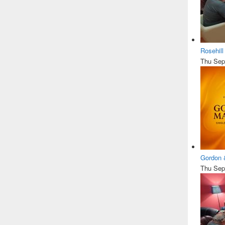
Rosehil
Thu Sep
Gordon 
Thu Sep