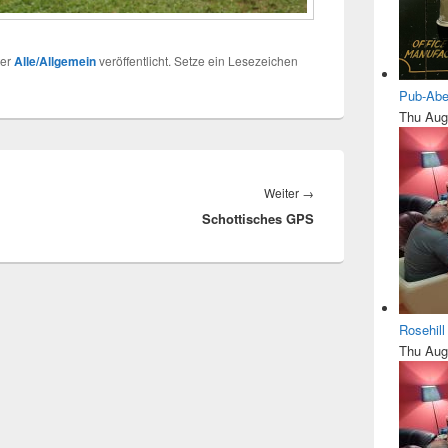
ter
Alle/Allgemein
veröffentlicht. Setze ein Lesezeichen
Pub-Abe
Thu Aug
Nächster
Weiter
→
Schottisches GPS
Beitrag:
Rosehil
Thu Aug