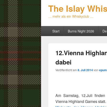
The Islay Whi
… mehr als ein Whiskyclub …
Primäres
Start
Burns Night 2026
De
Menü
12.Vienna Highla
dabei
Veröffentlicht am
8. Juli 2014
von
epum
Am Samstag, 12.Juli finde
Vienna Highland Games statt. A