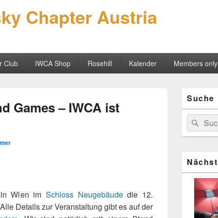
sky Chapter Austria
r Club
IWCA Shop
Rosehill
Kalender
Members only
Primärer
Suche
Seitenleisten
nd Games – IWCA ist
Widgetberei
Suchen
Suc
nach:
mer
Nächst
n in Wien im
Schloss Neugebäude
die 12.
lle Details zur Veranstaltung gibt es auf der