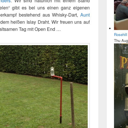
nders
. Wir sind natürlich mit einem Stand
ielen“ gibt es bei uns einen ganz eigenen
Vierkampf bestehend aus Whisky-Dart,
Aunt
dem heißen Islay Draht. Wir freuen uns auf
altsamen Tag mit Open End …
Rosehil
Thu Aug