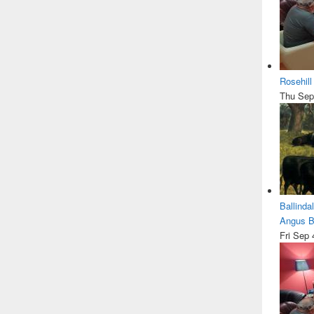
Rosehil
Thu Sep
Ballinda
Angus Be
Fri Sep