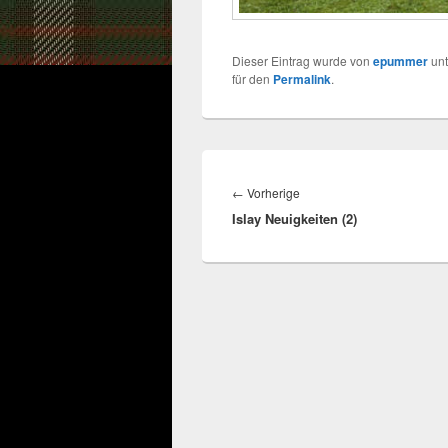
Dieser Eintrag wurde von
epummer
un
für den
Permalink
.
Beitragsnavigation
Vorheriger
←
Vorherige
Islay Neuigkeiten (2)
Beitrag: