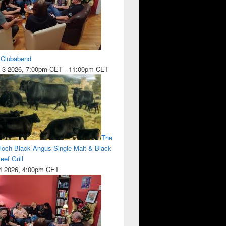
l Clubabend
 3 2026, 7:00pm CET
-
11:00pm CET
The
lloch Black Angus Single Malt & Black
ef Grill
 4 2026, 4:00pm CET