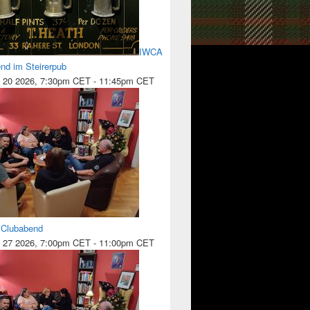
IWCA
nd im Steirerpub
 20 2026, 7:30pm CET
-
11:45pm CET
l Clubabend
 27 2026, 7:00pm CET
-
11:00pm CET