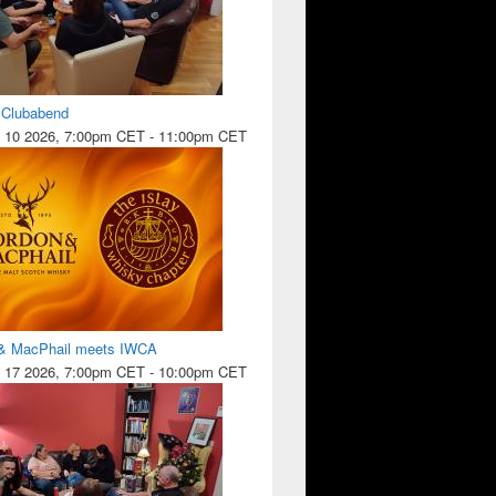
l Clubabend
 10 2026, 7:00pm CET
-
11:00pm CET
& MacPhail meets IWCA
 17 2026, 7:00pm CET
-
10:00pm CET