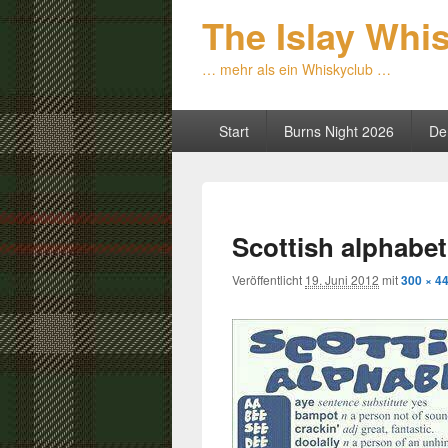
The Islay Whi
… mehr als ein Whiskyclub …
Primäres
Start
Burns Night 2026
De
Menü
Scottish alphabet
Veröffentlicht
19. Juni 2012
mit
300 × 4