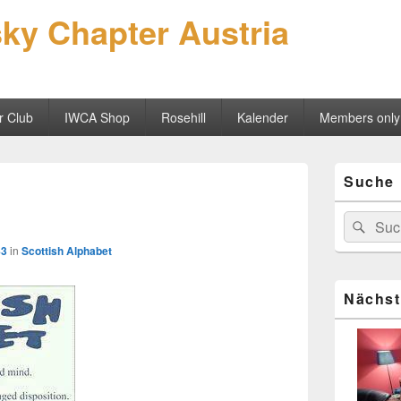
sky Chapter Austria
r Club
IWCA Shop
Rosehill
Kalender
Members only
Primärer
Suche
Seitenleisten
Bilder-
Widgetberei
Navigation
Suchen
Suc
nach:
43
in
Scottish Alphabet
Nächst