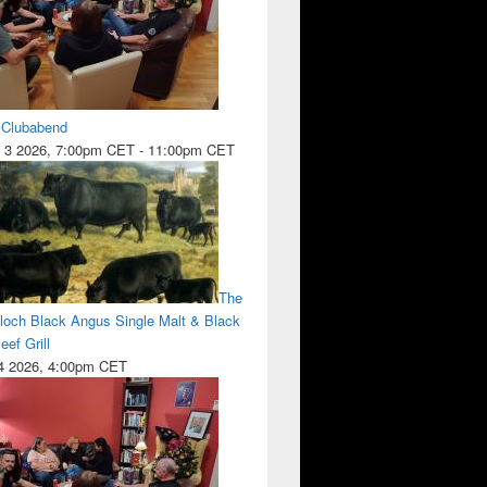
l Clubabend
 3 2026, 7:00pm CET
-
11:00pm CET
The
lloch Black Angus Single Malt & Black
ef Grill
 4 2026, 4:00pm CET