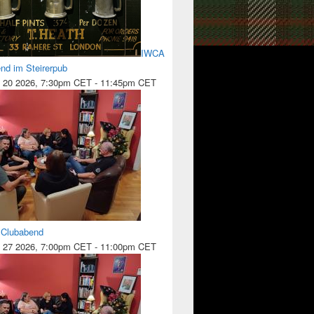
IWCA
nd im Steirerpub
 20 2026, 7:30pm CET
-
11:45pm CET
l Clubabend
 27 2026, 7:00pm CET
-
11:00pm CET