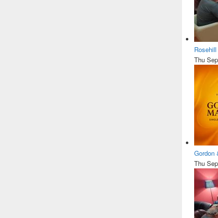
Rosehil
Thu Sep
Gordon 
Thu Sep