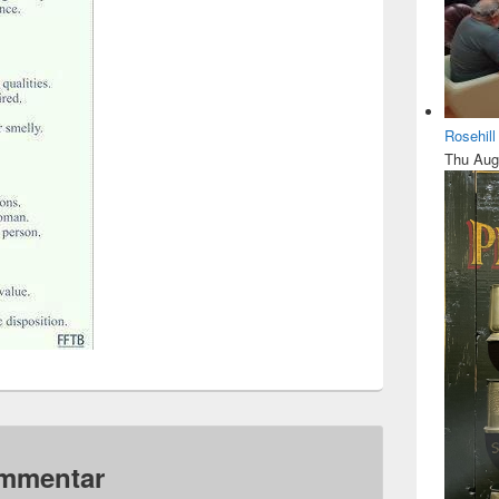
Rosehil
Thu Aug
ommentar