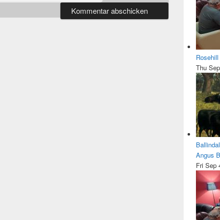
Rosehil
Thu Sep
Ballinda
Angus Be
Fri Sep